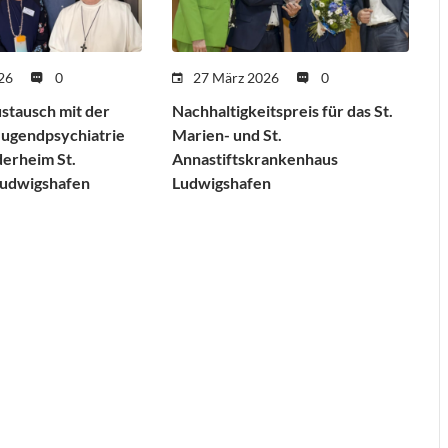
26
0
27 März 2026
0
stausch mit der
Nachhaltigkeitspreis für das St.
Jugendpsychiatrie
Marien- und St.
erheim St.
Annastiftskrankenhaus
 Ludwigshafen
Ludwigshafen