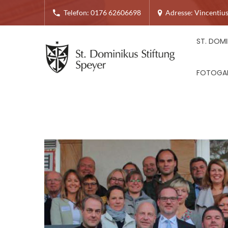
Telefon: 0176 62606698
Adresse: Vincentius
ST. DOMI
FOTOGAL