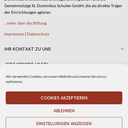
Gemeinnützige St. Dominikus Schulen GmbH, die als direkte Träger
der Einrichtungen agieren.
.. mehr über die Stiftung
Impressum
|
Datenschutz
IHR KONTAKT ZU UNS
JEDE SPENDE HILFT!
Wir verwenden Cookies, um unsere Website und unseren Service zu
AKTUELLES
optimieren.
CRISTINA DE SILIÓ NEUE GESCHÄFTSFÜHRERIN DER ST.
COOKIES AKZEPTIEREN
DOMINIKUS STIFTUNG SPEYER
ABLEHNEN
ERFAHRUNGSAUSTAUSCH MIT DER KINDER- UND
JUGENDPSYCHIATRIE UND DEM KINDERHEIM ST.
EINSTELLUNGEN ANZEIGEN
ANNASTIFT IN LUDWIGSHAFEN