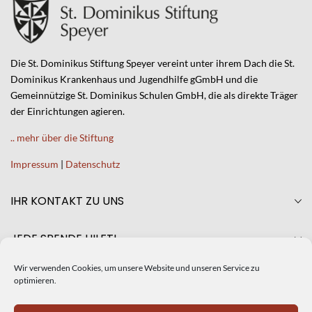
Die St. Dominikus Stiftung Speyer vereint unter ihrem Dach die St.
Dominikus Krankenhaus und Jugendhilfe gGmbH und die
Gemeinnützige St. Dominikus Schulen GmbH, die als direkte Träger
der Einrichtungen agieren.
.. mehr über die Stiftung
Impressum
|
Datenschutz
IHR KONTAKT ZU UNS
JEDE SPENDE HILFT!
Wir verwenden Cookies, um unsere Website und unseren Service zu
AKTUELLES
optimieren.
CRISTINA DE SILIÓ NEUE GESCHÄFTSFÜHRERIN DER ST.