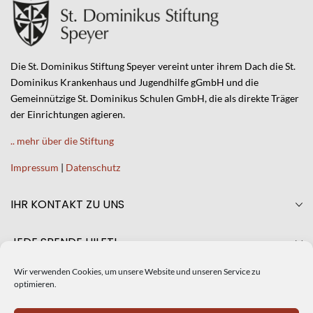
Die St. Dominikus Stiftung Speyer vereint unter ihrem Dach die St.
Dominikus Krankenhaus und Jugendhilfe gGmbH und die
Gemeinnützige St. Dominikus Schulen GmbH, die als direkte Träger
der Einrichtungen agieren.
.. mehr über die Stiftung
Impressum
|
Datenschutz
IHR KONTAKT ZU UNS
JEDE SPENDE HILFT!
Wir verwenden Cookies, um unsere Website und unseren Service zu
AKTUELLES
optimieren.
CRISTINA DE SILIÓ NEUE GESCHÄFTSFÜHRERIN DER ST.