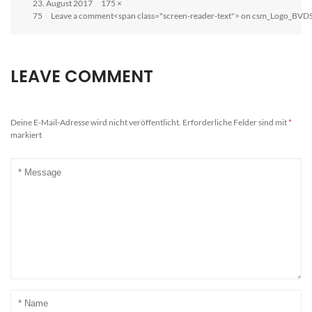
Posted
Full
23. August 2017
175 ×
on
size
75
Leave a comment<span class="screen-reader-text"> on csm_Logo_B
LEAVE COMMENT
Deine E-Mail-Adresse wird nicht veröffentlicht.
Erforderliche Felder sind mit
*
markiert