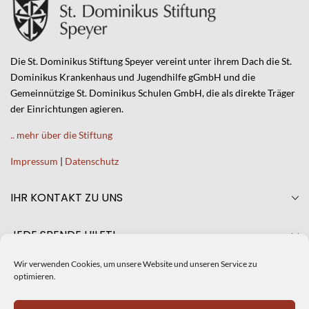
Die St. Dominikus Stiftung Speyer vereint unter ihrem Dach die St.
Dominikus Krankenhaus und Jugendhilfe gGmbH und die
Gemeinnützige St. Dominikus Schulen GmbH, die als direkte Träger
der Einrichtungen agieren.
.. mehr über die Stiftung
Impressum
|
Datenschutz
IHR KONTAKT ZU UNS
JEDE SPENDE HILFT!
Wir verwenden Cookies, um unsere Website und unseren Service zu
AKTUELLES
optimieren.
CRISTINA DE SILIÓ NEUE GESCHÄFTSFÜHRERIN DER ST.