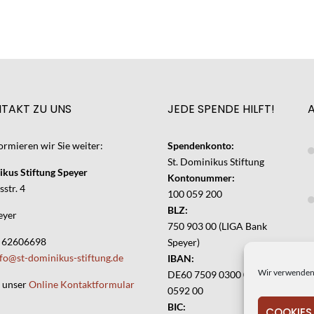
NTAKT ZU UNS
JEDE SPENDE HILFT!
ormieren wir Sie weiter:
Spendenkonto:
St. Dominikus Stiftung
ikus Stiftung Speyer
Kontonummer:
str. 4
100 059 200
BLZ:
eyer
750 903 00 (LIGA Bank
6 62606698
Speyer)
nfo@st-dominikus-stiftung.de
IBAN:
Wir verwenden 
DE60 7509 0300 0100
r unser
Online Kontaktformular
0592 00
BIC:
COOKIES