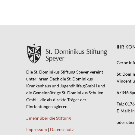
IHR KO
Gerne inf
Die St. Dominikus Stiftung Speyer vereint
St. Domin
unter ihrem Dach die St. Dominikus
Vincentius
Krankenhaus und Jugendhilfe gGmbH und
67346 Sp
die Gemeinnützige St. Dominikus Schulen
GmbH, die als direkte Träger der
Tel.: 017
Einrichtungen agieren.
E-Mail:
i
.. mehr über die Stiftung
oder übe
Impressum
|
Datenschutz