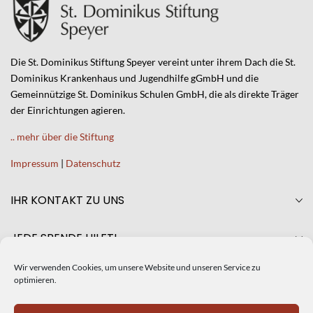
Die St. Dominikus Stiftung Speyer vereint unter ihrem Dach die St.
Dominikus Krankenhaus und Jugendhilfe gGmbH und die
Gemeinnützige St. Dominikus Schulen GmbH, die als direkte Träger
der Einrichtungen agieren.
.. mehr über die Stiftung
Impressum
|
Datenschutz
IHR KONTAKT ZU UNS
JEDE SPENDE HILFT!
Wir verwenden Cookies, um unsere Website und unseren Service zu
AKTUELLES
optimieren.
CRISTINA DE SILIÓ NEUE GESCHÄFTSFÜHRERIN DER ST.