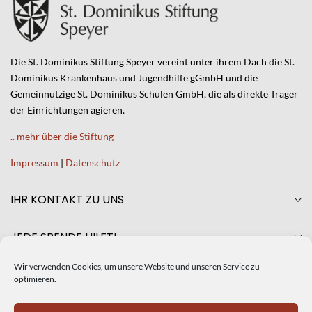
Die St. Dominikus Stiftung Speyer vereint unter ihrem Dach die St.
Dominikus Krankenhaus und Jugendhilfe gGmbH und die
Gemeinnützige St. Dominikus Schulen GmbH, die als direkte Träger
der Einrichtungen agieren.
.. mehr über die Stiftung
Impressum
|
Datenschutz
IHR KONTAKT ZU UNS
JEDE SPENDE HILFT!
Wir verwenden Cookies, um unsere Website und unseren Service zu
AKTUELLES
optimieren.
CRISTINA DE SILIÓ NEUE GESCHÄFTSFÜHRERIN DER ST.