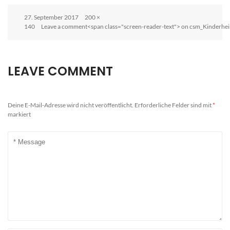
Posted
Full
27. September 2017
200 ×
on
size
140
Leave a comment<span class="screen-reader-text"> on csm_Kinderh
LEAVE COMMENT
Deine E-Mail-Adresse wird nicht veröffentlicht.
Erforderliche Felder sind mit
*
markiert