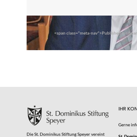
on
size
Beitrags-
Navigation
<span class="meta-nav">Published in</span
IHR KO
Gerne inf
Die St. Dominikus Stiftung Speyer vereint
St. Domin