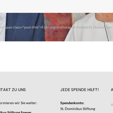
><span class="post-title">Führungskräftetag im Institut St. Dominikus
NTAKT ZU UNS
JEDE SPENDE HILFT!
ormieren wir Sie weiter:
Spendenkonto:
St. Dominikus Stiftung
ikus Stiftung Speyer