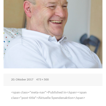
Posted
Full
20. Oktober 2017
473 × 500
on
size
Beitrags-
<span class="meta-nav">Published in</span><span
Navigation
class="post-title">Aktuelle Spendenaktion</span>