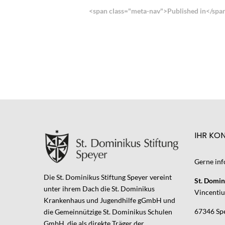
Navigation
<span class="meta-nav">Published in</spa
IHR KO
Gerne inf
Die St. Dominikus Stiftung Speyer vereint
St. Domin
unter ihrem Dach die St. Dominikus
Vincentius
Krankenhaus und Jugendhilfe gGmbH und
67346 Sp
die Gemeinnützige St. Dominikus Schulen
GmbH, die als direkte Träger der