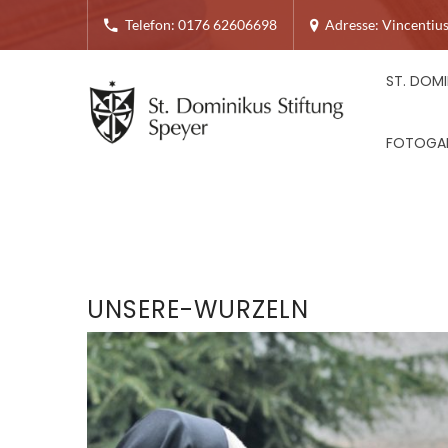
Telefon: 0176 62606698
Adresse: Vincentius
ST. DOMI
FOTOGAL
UNSERE-WURZELN