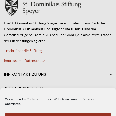
Die St. Dominikus Stiftung Speyer vereint unter ihrem Dach die St.
Dominikus Krankenhaus und Jugendhilfe gGmbH und die
Gemeinnützige St. Dominikus Schulen GmbH, die als direkte Träger
der Einrichtungen agieren.
.. mehr über die Stiftung
Impressum
|
Datenschutz
IHR KONTAKT ZU UNS
JEDE SPENDE HILFT!
Wir verwenden Cookies, um unsere Website und unseren Service zu
AKTUELLES
optimieren.
CRISTINA DE SILIÓ NEUE GESCHÄFTSFÜHRERIN DER ST.