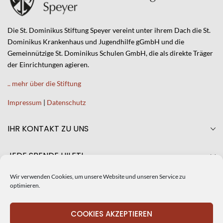
Die St. Dominikus Stiftung Speyer vereint unter ihrem Dach die St.
Dominikus Krankenhaus und Jugendhilfe gGmbH und die
Gemeinnützige St. Dominikus Schulen GmbH, die als direkte Träger
der Einrichtungen agieren.
.. mehr über die Stiftung
Impressum
|
Datenschutz
IHR KONTAKT ZU UNS
JEDE SPENDE HILFT!
Wir verwenden Cookies, um unsere Website und unseren Service zu
AKTUELLES
optimieren.
CRISTINA DE SILIÓ NEUE GESCHÄFTSFÜHRERIN DER ST.
COOKIES AKZEPTIEREN
DOMINIKUS STIFTUNG SPEYER