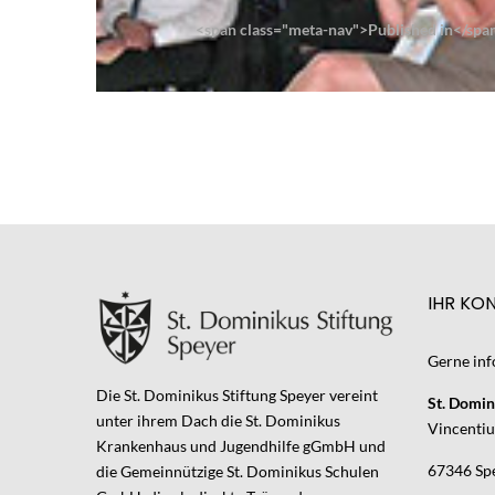
Navigation
<span class="meta-nav">Published in</spa
IHR KO
Gerne inf
Die St. Dominikus Stiftung Speyer vereint
St. Domin
unter ihrem Dach die St. Dominikus
Vincentius
Krankenhaus und Jugendhilfe gGmbH und
67346 Sp
die Gemeinnützige St. Dominikus Schulen