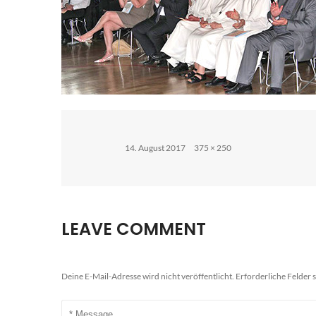
Posted
Full
14. August 2017
375 × 250
on
size
LEAVE COMMENT
Deine E-Mail-Adresse wird nicht veröffentlicht.
Erforderliche Felder 