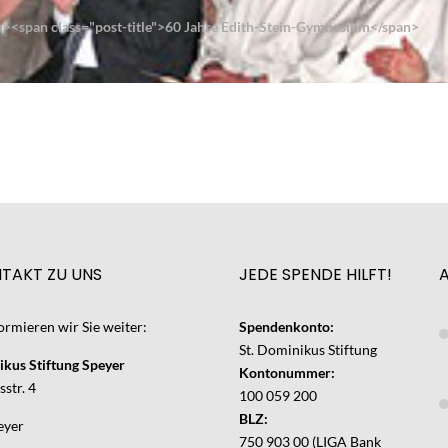
n><span class="post-title">60 Jahre Edith-Stein-Gymnasium</span>
NTAKT ZU UNS
JEDE SPENDE HILFT!
ormieren wir Sie weiter:
Spendenkonto:
St. Dominikus Stiftung
ikus Stiftung Speyer
Kontonummer:
str. 4
100 059 200
BLZ:
eyer
750 903 00 (LIGA Bank